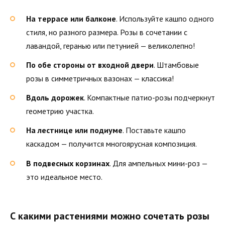
На террасе или балконе
. Используйте кашпо одного
стиля, но разного размера. Розы в сочетании с
лавандой, геранью или петунией — великолепно!
По обе стороны от входной двери
. Штамбовые
розы в симметричных вазонах — классика!
Вдоль дорожек
. Компактные патио-розы подчеркнут
геометрию участка.
На лестнице или подиуме
. Поставьте кашпо
каскадом — получится многоярусная композиция.
В подвесных корзинах
. Для ампельных мини-роз —
это идеальное место.
С какими растениями можно сочетать розы