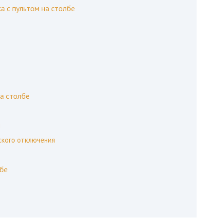
а с пультом на столбе
а столбе
м
ского отключения
лбе