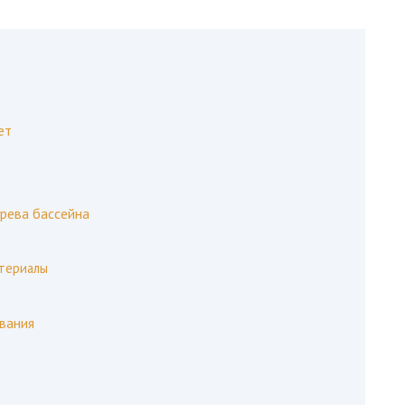
ет
рева бассейна
териалы
вания