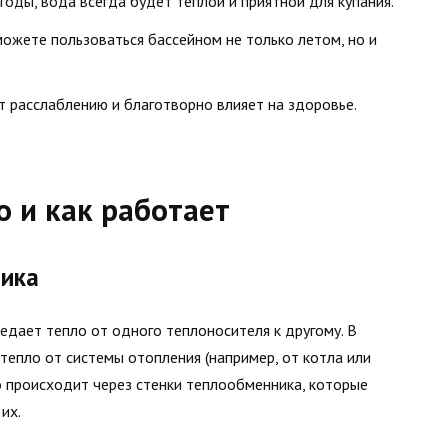
годы, вода всегда будет теплой и приятной для купания.
можете пользоваться бассейном не только летом, но и
т расслаблению и благотворно влияет на здоровье.
о и как работает
ика
едает тепло от одного теплоносителя к другому. В
тепло от системы отопления (например, от котла или
то происходит через стенки теплообменника, которые
их.