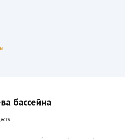
лы
ва бассейна
еств: