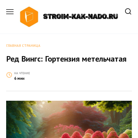
Перейти
к
содержанию
ГЛАВНАЯ СТРАНИЦА
Ред Вингс: Гортензия метельчатая
НА ЧТЕНИЕ
6 мин