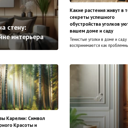
Какие растения живут в т
секреты успешного
обустройства уголков ую
а стену:
вашем доме и саду
йне интерьера
Тенистые уголки в доме и саду
воспринимаются как проблемн
зы Карелии: Символ
рного Красоты и