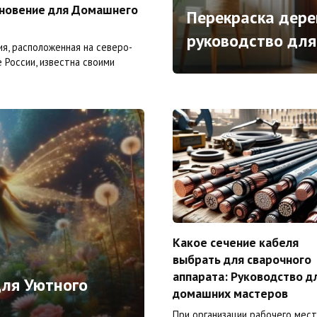
новение для Домашнего
Перекраска дере
руководство для
ия, расположенная на северо-
 России, известна своими
Какое сечение кабеля
выбрать для сварочного
аппарата: Руководство д
для Уютного
домашних мастеров
При организации рабочего мест